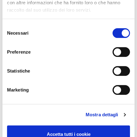
con altre informazioni che ha fornito loro o che hanno
raccolto dal suo utilizzo dei loro servizi.
S
Necessari
e
l
Cognome Associato
e
Preferenze
z
i
Nome Associato
o
Statistiche
n
e
Marketing
d
Codice Associato FIAP
e
l
Mostra dettagli
c
Collegio Regionale
o
n
Accetta tutti i cookie
s