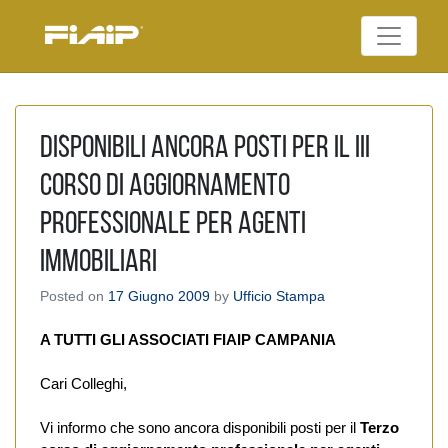
Skip
to
Federazione Italiana
content
FIAIP
Agenti Immobiliari
Professionali
Disponibili ancora posti per il III
corso di aggiornamento
professionale per agenti
immobiliari
Posted on
17 Giugno 2009
by
Ufficio Stampa
A TUTTI GLI ASSOCIATI FIAIP CAMPANIA
Cari Colleghi,
Vi informo che sono ancora disponibili posti per il
Terzo