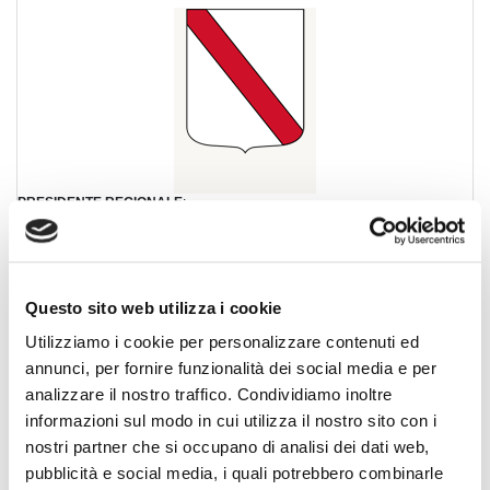
PRESIDENTE REGIONALE
:
GAGLIARDO VITO
Indirizzo
:
VIA DEI MILLE, 61
80121, NAPOLI (Napoli)
Telefono
:
Questo sito web utilizza i cookie
+39 081 261695
Fax
:
Utilizziamo i cookie per personalizzare contenuti ed
Email
:
annunci, per fornire funzionalità dei social media e per
segreteria@campania.fiaip.it
analizzare il nostro traffico. Condividiamo inoltre
Orario
:
informazioni sul modo in cui utilizza il nostro sito con i
nostri partner che si occupano di analisi dei dati web,
pubblicità e social media, i quali potrebbero combinarle