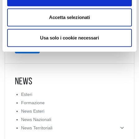
e
Collegio Provinciale
n
Accetta selezionati
s
o
Usa solo i cookie necessari
News
Esteri
Formazione
News Esteri
News Nazionali
News Territoriali