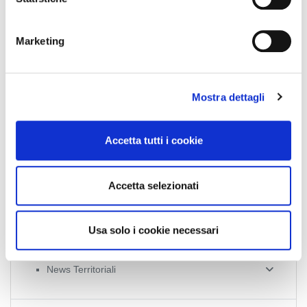
Collegio Provinciale
n
e
Marketing
d
e
l
Mostra dettagli
c
o
n
Accetta tutti i cookie
s
News
e
n
Accetta selezionati
Esteri
s
o
Formazione
Usa solo i cookie necessari
News Esteri
News Nazionali
News Territoriali