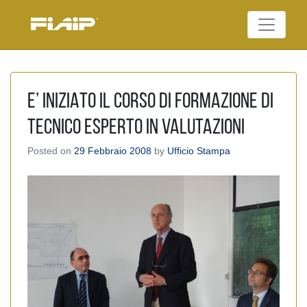
Skip
to
Federazione Italiana
content
FIAIP
Agenti Immobiliari
Professionali
E’ INIZIATO IL CORSO DI FORMAZIONE DI
TECNICO ESPERTO IN VALUTAZIONI
Posted on
29 Febbraio 2008
by
Ufficio Stampa