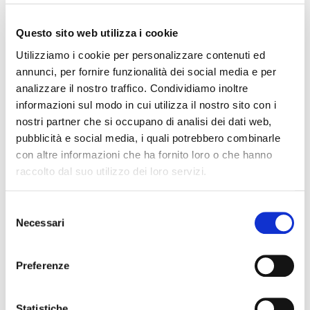
Questo sito web utilizza i cookie
Utilizziamo i cookie per personalizzare contenuti ed
annunci, per fornire funzionalità dei social media e per
Cognome Associato
analizzare il nostro traffico. Condividiamo inoltre
informazioni sul modo in cui utilizza il nostro sito con i
nostri partner che si occupano di analisi dei dati web,
pubblicità e social media, i quali potrebbero combinarle
Nome Associato
con altre informazioni che ha fornito loro o che hanno
raccolto dal suo utilizzo dei loro servizi.
Codice Associato FIAP
S
Necessari
e
l
e
Collegio Regionale
Preferenze
z
i
o
Statistiche