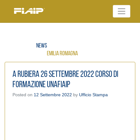
Skip
to
Federazione Italiana
content
FIAIP
Agenti Immobiliari
Professionali
News
Emilia Romagna
A Rubiera 26 settembre 2022 corso di
formazione UnaFIAIP
Posted on
12 Settembre 2022
by
Ufficio Stampa