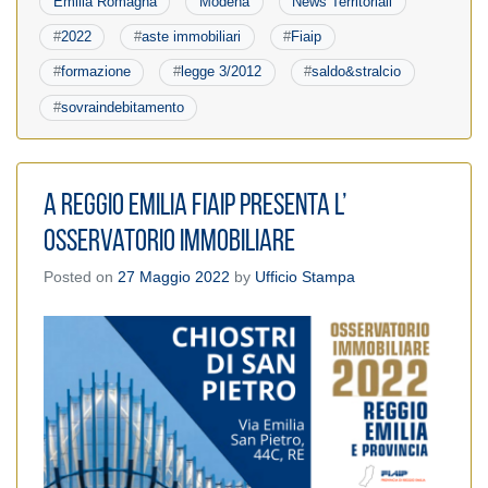
Emilia Romagna
Modena
News Territoriali
#
2022
#
aste immobiliari
#
Fiaip
#
formazione
#
legge 3/2012
#
saldo&stralcio
#
sovraindebitamento
A Reggio Emilia Fiaip presenta l’
Osservatorio Immobiliare
Posted on
27 Maggio 2022
by
Ufficio Stampa