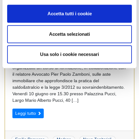
o
n
Accetta tutti i cookie
s
e
n
Accetta selezionati
s
o
Usa solo i cookie necessari
Interessante approfondimento dal mondo delle aste
immobiliari Il collegio provinciale FIAIP Modena ha
organizzato un corso di formazione, in collaborazione con
il relatore Avvocato Pier Paolo Zamboni, sulle aste
immobiliare che approfondisce la pratica del
saldo&stralcio e la legge 3/2012 su sovraindenbitamento.
Venerdì 10 giugno ore 15.30 presso Palazzina Pucci,
Largo Mario Alberto Pucci, 40 […]
Leggi tutto