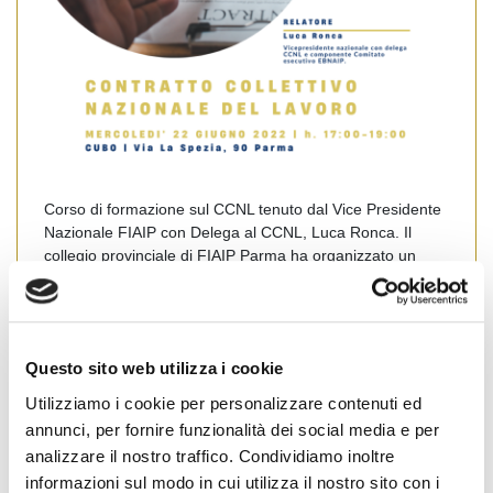
Corso di formazione sul CCNL tenuto dal Vice Presidente
Nazionale FIAIP con Delega al CCNL, Luca Ronca. Il
collegio provinciale di FIAIP Parma ha organizzato un
corso di formazione sul contratto collettivo nazionale del
lavoro con l’obettivo di far conoscere i contenuti innovativi
del nuovo CCNL rinnovato il 7 giugno 2021. Mercoledì 22
giugno dalle […]
Questo sito web utilizza i cookie
Leggi tutto
Utilizziamo i cookie per personalizzare contenuti ed
annunci, per fornire funzionalità dei social media e per
analizzare il nostro traffico. Condividiamo inoltre
informazioni sul modo in cui utilizza il nostro sito con i
Emilia Romagna
News Territoriali
Parma