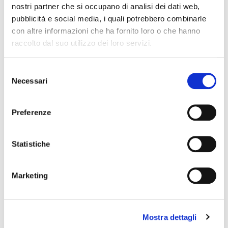
nostri partner che si occupano di analisi dei dati web,
Leggi tutto
pubblicità e social media, i quali potrebbero combinarle
con altre informazioni che ha fornito loro o che hanno
raccolto dal suo utilizzo dei loro servizi.
Emilia Romagna
#
2023
#
Fiaip
S
#
formazione
#
modena
#
psicologia
Necessari
e
#
vendite
l
e
Preferenze
z
i
A Reggio Emilia corso di formazione su
o
Statistiche
Privacy e Antiriciclaggio
n
Posted on
10 Febbraio 2023
by
Ufficio Stampa
e
Marketing
d
e
l
Mostra dettagli
c