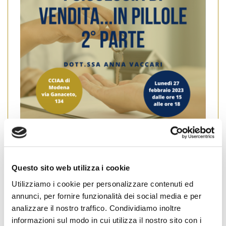
Il Collegio provinciale FIAIP Modena ha organizzato una
serie di incontri formativi, nell’arco dell’anno, con la
Questo sito web utilizza i cookie
relatrice Dott.ssa Anna Vaccari, si tratta di un breve
Utilizziamo i cookie per personalizzare contenuti ed
percorso dedicato alla psicologia di vendita, il secondo
annunci, per fornire funzionalità dei social media e per
argomento trattato: Tipologia del cliente Lunedì 27
febbraio 2023 dalle ore 15 alle ore 18 presso la CCIAA di
analizzare il nostro traffico. Condividiamo inoltre
Modena in via […]
informazioni sul modo in cui utilizza il nostro sito con i