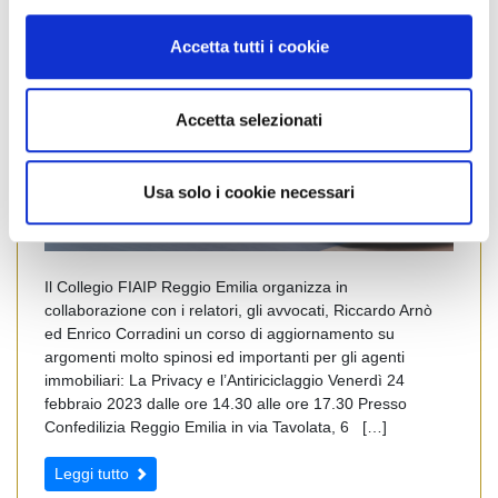
o
n
Accetta tutti i cookie
s
e
n
Accetta selezionati
s
o
Usa solo i cookie necessari
Il Collegio FIAIP Reggio Emilia organizza in
collaborazione con i relatori, gli avvocati, Riccardo Arnò
ed Enrico Corradini un corso di aggiornamento su
argomenti molto spinosi ed importanti per gli agenti
immobiliari: La Privacy e l’Antiriciclaggio Venerdì 24
febbraio 2023 dalle ore 14.30 alle ore 17.30 Presso
Confedilizia Reggio Emilia in via Tavolata, 6 […]
Leggi tutto