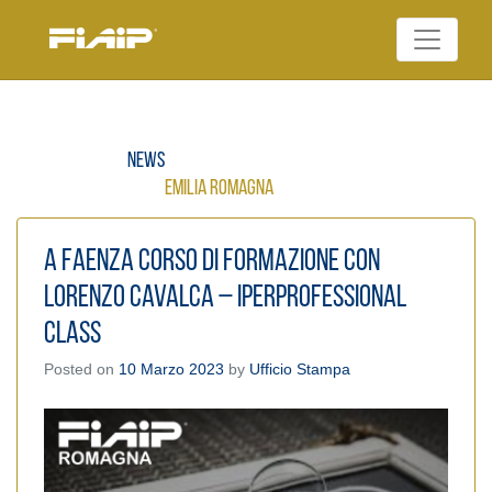
Skip
to
Federazione Italiana
content
FIAIP
Agenti Immobiliari
Professionali
News
Emilia Romagna
A Faenza corso di formazione con
Lorenzo Cavalca – IperProfessional
CLASS
Posted on
10 Marzo 2023
by
Ufficio Stampa