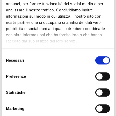
annunci, per fornire funzionalità dei social media e per
analizzare il nostro traffico. Condividiamo inoltre
News
informazioni sul modo in cui utilizza il nostro sito con i
nostri partner che si occupano di analisi dei dati web,
Esteri
pubblicità e social media, i quali potrebbero combinarle
con altre informazioni che ha fornito loro o che hanno
Formazione
raccolto dal suo utilizzo dei loro servizi.
News Esteri
News Nazionali
S
News Territoriali
Necessari
e
l
e
Preferenze
z
i
o
Statistiche
n
e
Marketing
d