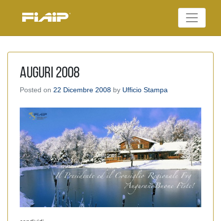
Skip
to
Federazione Italiana
content
FIAIP
Agenti Immobiliari
Professionali
AUGURI 2008
Posted on
22 Dicembre 2008
by
Ufficio Stampa