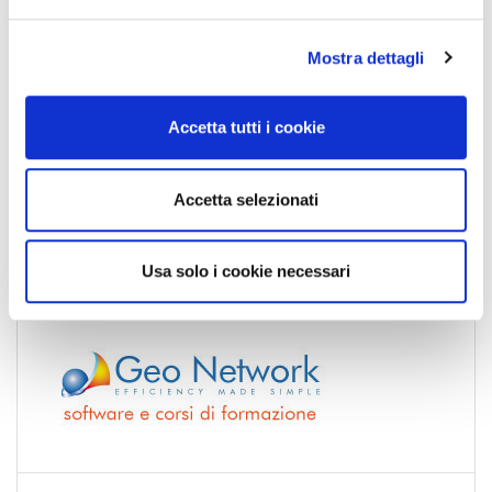
e
l
Mostra dettagli
c
o
n
Accetta tutti i cookie
s
e
n
Accetta selezionati
s
o
Usa solo i cookie necessari