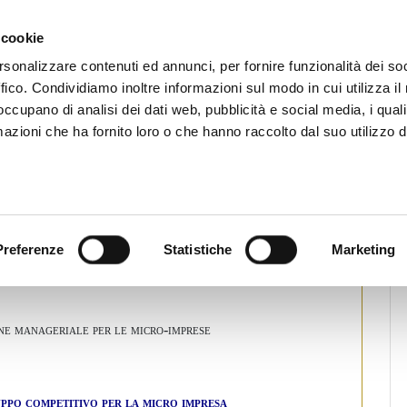
CHI SIAMO
SERVIZI
SETTORI OPERATIVI
RICERCA AGENTI
NEWS E 
 cookie
ti Immobiliari Professionali
rsonalizzare contenuti ed annunci, per fornire funzionalità dei so
ffico. Condividiamo inoltre informazioni sul modo in cui utilizza il 
 occupano di analisi dei dati web, pubblicità e social media, i qual
azioni che ha fornito loro o che hanno raccolto dal suo utilizzo d
 di sviluppo competitivo per la
tampa
Preferenze
Statistiche
Marketing
e manageriale per le micro-imprese
luppo competitivo per
la micro impresa