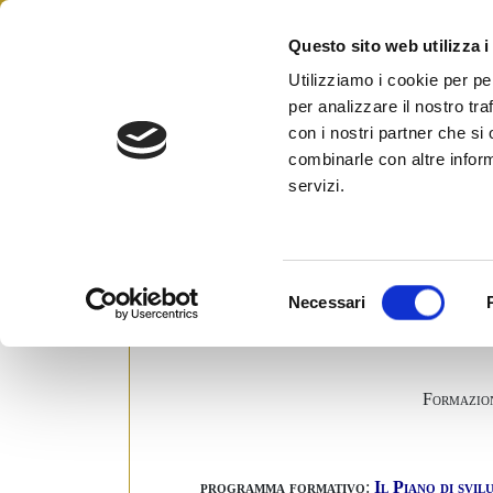
Skip
to
Questo sito web utilizza i
Federazione Italiana Agen
content
FIAIP
Utilizziamo i cookie per pe
per analizzare il nostro tra
con i nostri partner che si
combinarle con altre inform
Corso formativo “Il piano
servizi.
micro impresa”
Posted on
22 Febbraio 2008
by
Ufficio S
S
Necessari
e
l
e
z
Formazion
i
o
n
programma formativo
:
Il Piano di svi