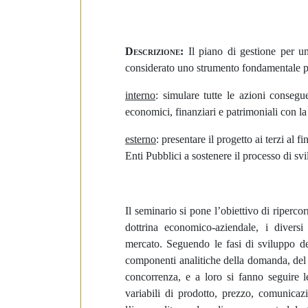
e
d
e
Descrizione:
Il piano di gestione per u
l
considerato uno strumento fondamentale pe
c
o
interno
: simulare tutte le azioni consegue
n
economici, finanziari e patrimoniali con la
s
e
esterno
: presentare il progetto ai terzi al f
n
Enti Pubblici a sostenere il processo di sv
s
o
Il seminario
si pone l’obiettivo di riperco
dottrina economico-aziendale, i diversi
mercato. Seguendo le fasi di sviluppo d
componenti analitiche della domanda, del s
concorrenza, e a loro si fanno seguire le
variabili di prodotto, prezzo, comunicazi