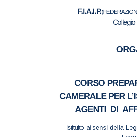
e
d
F.I.A.I.P.
(FEDERAZIONE
e
Collegio
l
c
o
n
ORG
s
e
n
s
CORSO PREPAR
o
CAMERALE PER L’I
AGENTI DI AF
istituito ai
sensi della Le