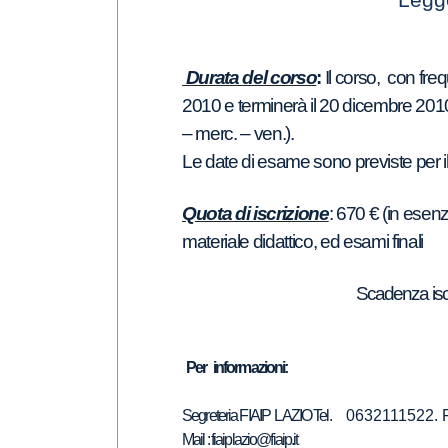
Legg
Durata del corso
:
Il corso, con freq
2010 e terminerà il 20 dicembre 2010 e
– merc. – ven.).
Le date di esame sono previste per 
Quota di iscrizione
: 670 € (in esenz
materiale didattico, ed esami finali
Scadenza iscr
Per informazioni:
Segreteria FIAIP LAZIO Tel.
0632111522. 
Mail : fiaiplazio@fiaip.it