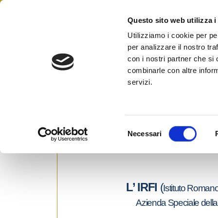
Skip
to
Questo sito web utilizza i
Federazione Italiana Agen
content
FIAIP
Utilizziamo i cookie per pe
per analizzare il nostro tra
con i nostri partner che si
combinarle con altre inform
Corso prepartorio all’es
servizi.
al ruolo di Agenti di Affa
Posted on
28 Settembre 2010
by
Ufficio 
S
Necessari
e
l
e
z
L’ IRFI
(
i
Istituto Romano
o
Azienda Speciale del
n