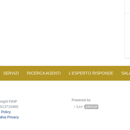
SERVIZI
RICERCA AGENTI
L'ESPERTO RISPONDE
SAL
Powered by
right FIAIP
2013710460
 Policy
tiva Privacy