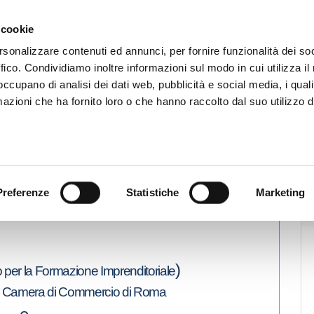
CHI SIAMO
SERVIZI
SETTORI OPERATIVI
RICERCA AGENTI
NEWS E 
 cookie
ti Immobiliari Professionali
rsonalizzare contenuti ed annunci, per fornire funzionalità dei so
ffico. Condividiamo inoltre informazioni sul modo in cui utilizza il 
 occupano di analisi dei dati web, pubblicità e social media, i qual
azioni che ha fornito loro o che hanno raccolto dal suo utilizzo d
ame camerale per l’iscrizione
ri in Mediaione
Stampa
Preferenze
Statistiche
Marketing
)
 per la Formazione Imprenditoriale
la Camera di Commercio di Roma