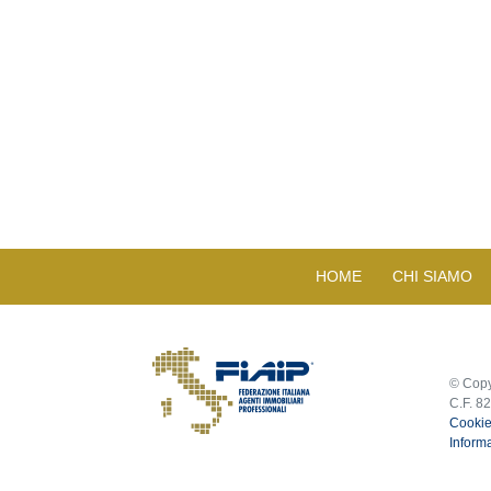
HOME
CHI SIAMO
© Copy
C.F. 8
Cookie
Informa