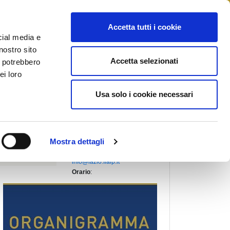
STAMPA
CONTATTI
MYFIAIP
Accetta tutti i cookie
cial media e
nostro sito
Accetta selezionati
i potrebbero
PRESIDENTE REGIONALE
:
ei loro
FIORENTINI MARCO
Indirizzo
:
Usa solo i cookie necessari
VIALE VITTORIO EMANUELE
III,6/8
01038, SORIANO NEL CIMINO
(Viterbo)
Telefono
:
Mostra dettagli
Fax
:
Email
:
info@lazio.fiaip.it
Orario
: