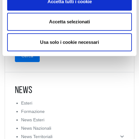
Accetta tutti i cookie
s
e
n
Collegio Provinciale
Accetta selezionati
s
o
Usa solo i cookie necessari
News
Esteri
Formazione
News Esteri
News Nazionali
News Territoriali