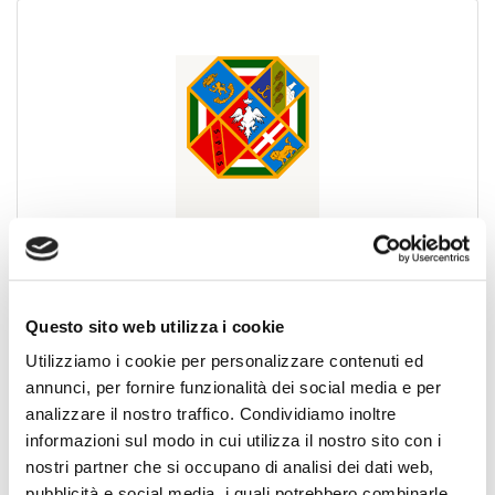
PRESIDENTE REGIONALE
:
FIORENTINI MARCO
Indirizzo
:
VIALE VITTORIO EMANUELE III,6/8
Questo sito web utilizza i cookie
01038, SORIANO NEL CIMINO (Viterbo)
Telefono
:
Utilizziamo i cookie per personalizzare contenuti ed
Fax
:
annunci, per fornire funzionalità dei social media e per
Email
:
info@lazio.fiaip.it
analizzare il nostro traffico. Condividiamo inoltre
Orario
:
informazioni sul modo in cui utilizza il nostro sito con i
nostri partner che si occupano di analisi dei dati web,
pubblicità e social media, i quali potrebbero combinarle