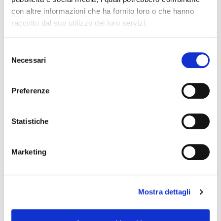
con altre informazioni che ha fornito loro o che hanno
raccolto dal suo utilizzo dei loro servizi.
S
Necessari
e
l
Cognome Associato
e
Preferenze
z
i
o
Statistiche
Nome Associato
n
e
Marketing
d
Codice Associato FIAP
e
l
Mostra dettagli
c
o
Collegio Regionale
n