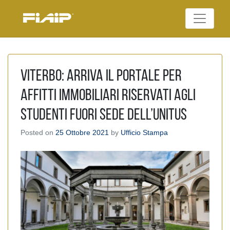
Skip
to
Federazione Italiana
content
FIAIP
Agenti Immobiliari
Professionali
Viterbo: Arriva il portale per
affitti immobiliari riservati agli
studenti fuori sede dell’Unitus
Posted on
25 Ottobre 2021
by
Ufficio Stampa