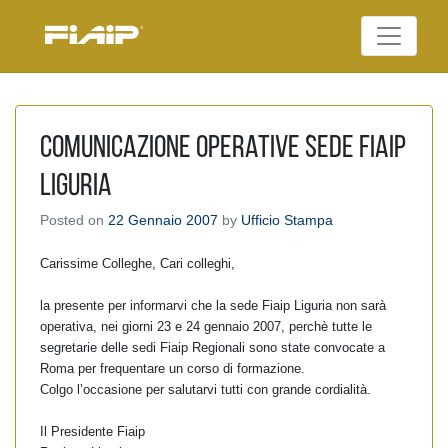
Skip
to
Federazione Italiana
content
FIAIP
Agenti Immobiliari
Professionali
Comunicazione operative sede Fiaip
Liguria
Posted on
22 Gennaio 2007
by
Ufficio Stampa
Carissime Colleghe, Cari colleghi,
la presente per informarvi che la sede Fiaip Liguria non sarà
operativa, nei giorni 23 e 24 gennaio 2007, perchè tutte le
segretarie delle sedi Fiaip Regionali sono state convocate a
Roma per frequentare un corso di formazione.
Colgo l’occasione per salutarvi tutti con grande cordialità.
Il Presidente Fiaip