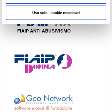
s
o
Usa solo i cookie necessari