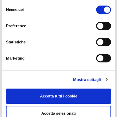
S
Necessari
e
l
e
Preferenze
z
News
i
o
Statistiche
Esteri
n
Formazione
e
News Esteri
Marketing
d
News Nazionali
e
News Territoriali
l
Mostra dettagli
c
o
n
Accetta tutti i cookie
s
e
n
Accetta selezionati