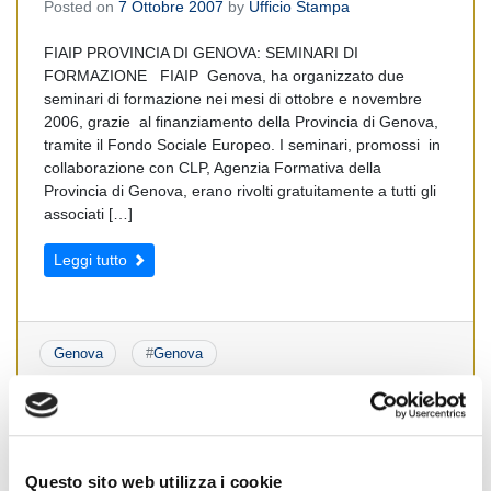
Posted on
7 Ottobre 2007
by
Ufficio Stampa
FIAIP PROVINCIA DI GENOVA: SEMINARI DI
FORMAZIONE FIAIP Genova, ha organizzato due
seminari di formazione nei mesi di ottobre e novembre
2006, grazie al finanziamento della Provincia di Genova,
tramite il Fondo Sociale Europeo. I seminari, promossi in
collaborazione con CLP, Agenzia Formativa della
Provincia di Genova, erano rivolti gratuitamente a tutti gli
associati […]
Leggi tutto
Genova
#
Genova
Pagina 5 di 10
«
Prima
«
...
3
4
5
6
7
...
10
...
»
Ultima »
Questo sito web utilizza i cookie