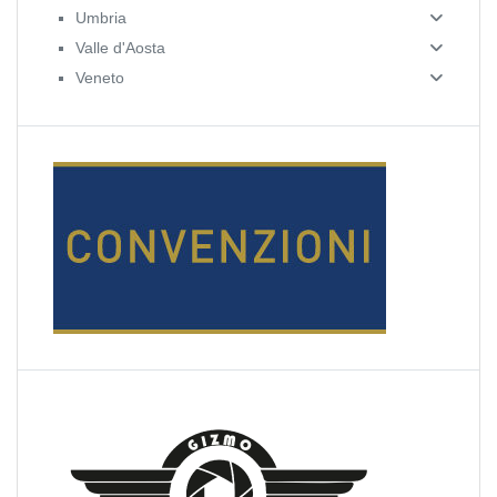
Umbria
Valle d'Aosta
Veneto