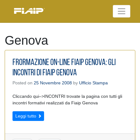
Skip
to
Federazione Italiana
content
FIAIP
Agenti Immobiliari
Professionali
Genova
Frormazione ON-LINE Fiaip Genova: GLI
INCONTRI di Fiaip Genova
Posted on
25 Novembre 2008
by
Ufficio Stampa
Cliccando qui–>INCONTRI trovate la pagina con tutti gli
incontri formativi realizzati da Fiaip Genova
Leggi tutto