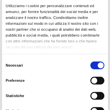
Utilizziamo i cookie per personalizzare contenuti ed
annunci, per fornire funzionalità dei social media e per
analizzare il nostro traffico. Condividiamo inoltre
informazioni sul modo in cui utilizza il nostro sito con i
nostri partner che si occupano di analisi dei dati web,
pubblicità e social media, i quali potrebbero combinarle
con altre informazioni che ha fornito loro o che hanno
raccolto dal suo utilizzo dei loro servizi.
PRESIDENTE PROVINCIALE
:
OGNO RITA ROBERTA
Indirizzo
:
S
VIA COSTASECCA,36/A
Necessari
16038, SANTA MARGHERITA LIGURE (Genova)
e
Telefono
:
l
+39 331 2294419
e
Fax
:
Preferenze
+39 392 9668705
z
Email
:
i
presidente@genova.fiaip.it
o
Statistiche
Orario
:
n/d
n
e