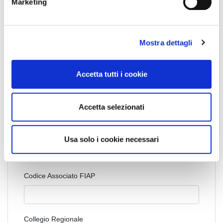
Marketing
d
e
l
Mostra dettagli
c
o
n
Accetta tutti i cookie
s
Cognome Associato
e
n
Accetta selezionati
s
o
Nome Associato
Usa solo i cookie necessari
Codice Associato FIAP
Collegio Regionale