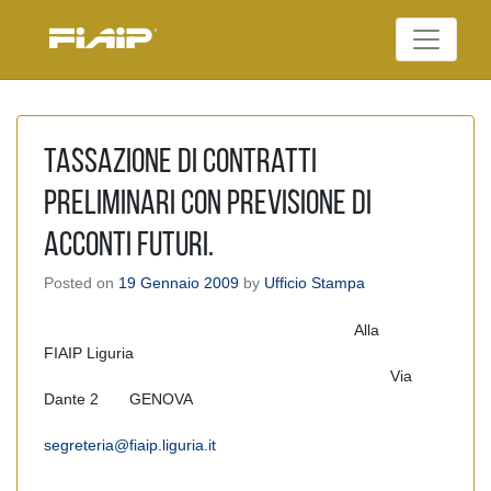
Skip
to
Federazione Italiana
content
FIAIP
Agenti Immobiliari
Professionali
Tassazione di contratti
preliminari con previsione di
acconti futuri.
Posted on
19 Gennaio 2009
by
Ufficio Stampa
Alla
FIAIP Liguria
Via
Dante 2 GENOVA
segreteria@fiaip.liguria.it