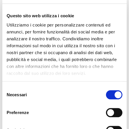
Questo sito web utilizza i cookie
Utilizziamo i cookie per personalizzare contenuti ed
annunci, per fornire funzionalità dei social media e per
Cognome Associato
analizzare il nostro traffico. Condividiamo inoltre
informazioni sul modo in cui utilizza il nostro sito con i
nostri partner che si occupano di analisi dei dati web,
pubblicità e social media, i quali potrebbero combinarle
Nome Associato
con altre informazioni che ha fornito loro o che hanno
raccolto dal suo utilizzo dei loro servizi.
Codice Associato FIAP
S
Necessari
e
l
e
Preferenze
Collegio Regionale
z
i