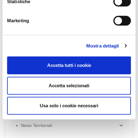
o
Statistiche
n
Collegio Provinciale
e
Marketing
d
e
l
Mostra dettagli
c
o
n
Accetta tutti i cookie
s
e
News
n
Accetta selezionati
s
Esteri
o
Formazione
Usa solo i cookie necessari
News Esteri
News Nazionali
News Territoriali