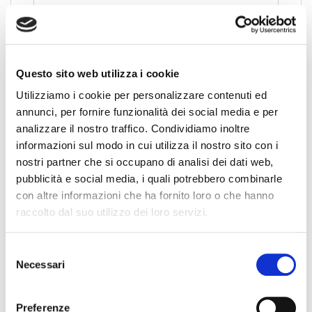
Collegio Regionale
Questo sito web utilizza i cookie
Collegio Provinciale
Utilizziamo i cookie per personalizzare contenuti ed
annunci, per fornire funzionalità dei social media e per
analizzare il nostro traffico. Condividiamo inoltre
informazioni sul modo in cui utilizza il nostro sito con i
nostri partner che si occupano di analisi dei dati web,
pubblicità e social media, i quali potrebbero combinarle
con altre informazioni che ha fornito loro o che hanno
raccolto dal suo utilizzo dei loro servizi.
News
S
Necessari
e
Esteri
l
Formazione
e
Preferenze