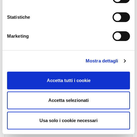
News Esteri
z
i
News Nazionali
o
Statistiche
News Territoriali
n
e
Marketing
d
e
l
Mostra dettagli
c
o
n
Accetta tutti i cookie
s
e
n
Accetta selezionati
s
o
Usa solo i cookie necessari