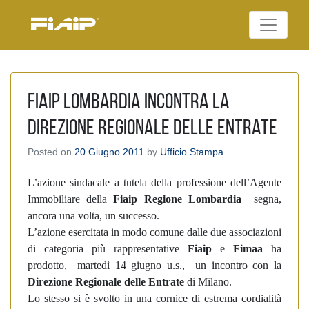
Skip
to
Federazione Italiana
content
FIAIP
Agenti Immobiliari
Professionali
Fiaip Lombardia incontra la
Direzione Regionale delle Entrate
Posted on
20 Giugno 2011
by
Ufficio Stampa
L’azione sindacale a tutela della professione dell’Agente
Immobiliare della
Fiaip Regione Lombardia
segna,
ancora una volta, un successo.
L’azione esercitata in modo comune dalle due associazioni
di categoria più rappresentative
Fiaip
e
Fimaa
ha
prodotto, martedì 14 giugno u.s., un incontro con la
Direzione Regionale delle Entrate
di Milano.
Lo stesso si è svolto in una cornice di estrema cordialità