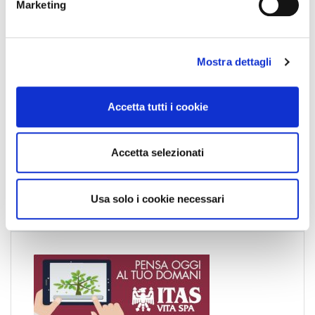
Marketing
d
e
l
Mostra dettagli
c
o
News
n
Accetta tutti i cookie
s
Esteri
e
Formazione
n
Accetta selezionati
s
News Esteri
o
News Nazionali
Usa solo i cookie necessari
News Territoriali