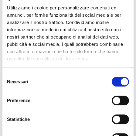
Cognome Associato
Utilizziamo i cookie per personalizzare contenuti ed
annunci, per fornire funzionalità dei social media e per
analizzare il nostro traffico. Condividiamo inoltre
Nome Associato
informazioni sul modo in cui utilizza il nostro sito con i
nostri partner che si occupano di analisi dei dati web,
pubblicità e social media, i quali potrebbero combinarle
con altre informazioni che ha fornito loro o che hanno
Codice Associato FIAP
raccolto dal suo utilizzo dei loro servizi.
S
Necessari
Collegio Regionale
e
l
e
Preferenze
z
Collegio Provinciale
i
o
Statistiche
n
e