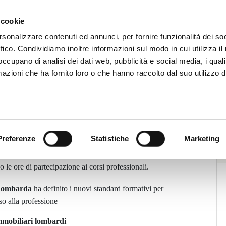
CHI SIAMO
SERVIZI
SETTORI OPERATIVI
RICERCA AGENTI
NEWS E 
 cookie
ti Immobiliari Professionali
rsonalizzare contenuti ed annunci, per fornire funzionalità dei so
ffico. Condividiamo inoltre informazioni sul modo in cui utilizza il 
 occupano di analisi dei dati web, pubblicità e social media, i qual
azioni che ha fornito loro o che hanno raccolto dal suo utilizzo d
a Fiaip e Fimaa regione
Stampa
Preferenze
Statistiche
Marketing
a Regionali
che dimostra quanto sia importante la
oria a tutela della Professione di Agente Immobiliare.
le ore di partecipazione ai corsi professionali.
 Lombarda
ha definito i nuovi standard formativi per
so alla professione
mmobiliari lombardi