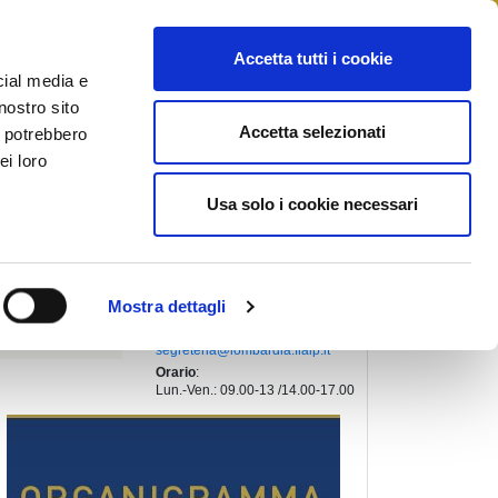
STAMPA
CONTATTI
MYFIAIP
Accetta tutti i cookie
cial media e
nostro sito
Accetta selezionati
i potrebbero
PRESIDENTE REGIONALE
:
ei loro
SIMIONI LUCA
Indirizzo
:
Usa solo i cookie necessari
VIA FABIO FILZI, 2
20124, MILANO (Milano)
Telefono
:
+39 02 45409378
Fax
:
Mostra dettagli
+39 02 45409378
Email
:
segreteria@lombardia.fiaip.it
Orario
:
Lun.-Ven.: 09.00-13 /14.00-17.00