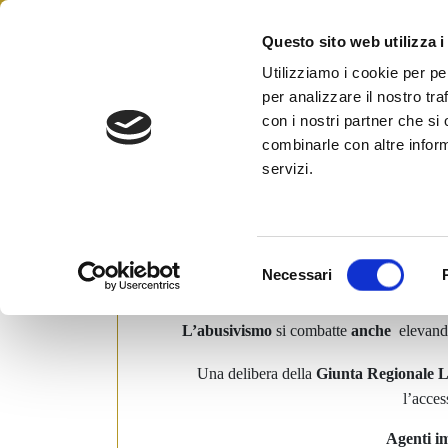
Skip
to
Questo sito web utilizza i
Federazione Italiana Agen
content
FIAIP
Utilizziamo i cookie per pe
per analizzare il nostro tra
con i nostri partner che si
combinarle con altre inform
Importante successo dell
servizi.
Lombardia
Posted on
22 Dicembre 2010
by
Ufficio 
S
Necessari
Importante successo della
Fiaip
e
Fima
e
collaborazione fra le Associazioni di categ
l
L’abusivismo
si combatte
anche
elevando 
e
z
Una delibera della
Giunta Regionale
i
l’acces
o
n
Agenti i