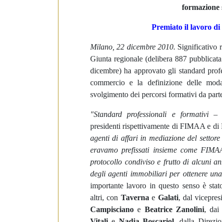
e
formazione 
d
e
Premiato il lavoro 
l
Milano, 22 dicembre 2010.
Significativo 
c
Giunta regionale (delibera 887 pubblicata
o
dicembre) ha approvato gli standard profess
n
commercio e la definizione delle modal
s
svolgimento dei percorsi formativi da par
e
n
"Standard professionali e formativi
– r
s
presidenti rispettivamente di FIMAA e d
o
agenti di affari in mediazione del settore 
eravamo prefissati insieme come FIMAA
protocollo condiviso e frutto di alcuni a
degli agenti immobiliari per ottenere un
importante lavoro in questo senso è stato
altri, con
Taverna
e
Galati
, dal vicepre
Campisciano
e
Beatrice Zanolini
, da
Vitali
e
Nadia Boscariol
, dalla Direz