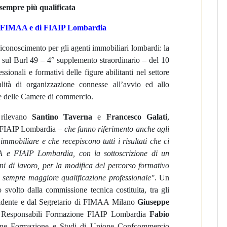
sempre più qualificata
di FIMAA e di FIAIP Lombardia
riconoscimento per gli agenti immobiliari lombardi: la
 sul Burl 49 – 4° supplemento straordinario – del 10
ionali e formativi delle figure abilitanti nel settore
ità di organizzazione connesse all’avvio ed allo
te delle Camere di commercio.
ilevano
Santino Taverna
e
Francesco Galati
,
i FIAIP Lombardia –
che fanno riferimento anche agli
immobiliare e che recepiscono tutti i risultati che ci
 e FIAIP Lombardia, con la sottoscrizione di un
nni di lavoro, per la modifica del percorso formativo
a sempre maggiore qualificazione professionale"
. Un
 svolto dalla commissione tecnica costituita, tra gli
sidente e dal Segretario di FIMAA Milano
Giuseppe
i Responsabili Formazione FIAIP Lombardia
Fabio
ione Formazione e Studi di Unione Confcommercio