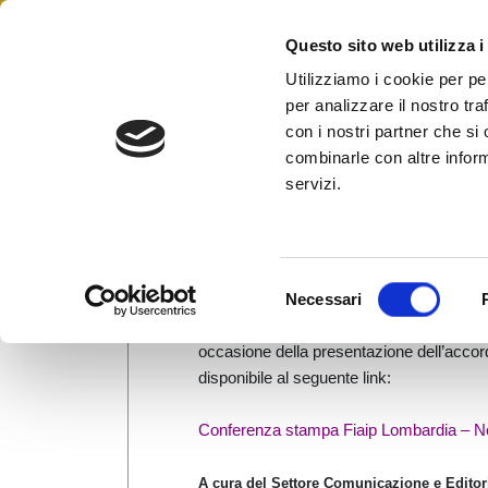
Skip
to
Questo sito web utilizza i
Federazione Italiana Agen
content
FIAIP
Utilizziamo i cookie per pe
per analizzare il nostro tra
con i nostri partner che si
combinarle con altre inform
Protocollo di programma
servizi.
Regionale Notarile Lomb
Posted on
12 Ottobre 2011
by
Ufficio St
S
Necessari
e
Il video realizzato in occasione della co
l
occasione della presentazione dell’acco
e
disponibile al seguente link:
z
i
Conferenza stampa Fiaip Lombardia – N
o
n
A cura del Settore Comunicazione e Edito