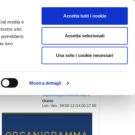
STAMPA
CONTATTI
MYFIAIP
Accetta tutti i cookie
cial media e
nostro sito
Accetta selezionati
i potrebbero
PRESIDENTE REGIONALE
:
ei loro
SIMIONI LUCA
Indirizzo
:
Usa solo i cookie necessari
VIA FABIO FILZI, 2
20124, MILANO (Milano)
Telefono
:
+39 02 45409378
Fax
:
Mostra dettagli
+39 02 45409378
Email
:
segreteria@lombardia.fiaip.it
Orario
:
Lun.-Ven.: 09.00-13 /14.00-17.00