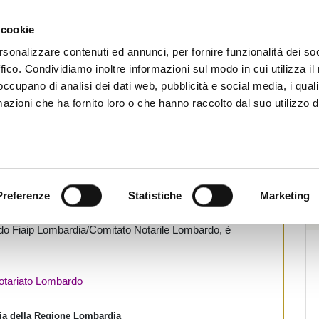
CHI SIAMO
SERVIZI
SETTORI OPERATIVI
RICERCA AGENTI
NEWS E 
 cookie
ti Immobiliari Professionali
rsonalizzare contenuti ed annunci, per fornire funzionalità dei so
ffico. Condividiamo inoltre informazioni sul modo in cui utilizza il 
 occupano di analisi dei dati web, pubblicità e social media, i qual
azioni che ha fornito loro o che hanno raccolto dal suo utilizzo d
 Fiaip Lombardia/Comitato
ardo
ampa
Preferenze
Statistiche
Marketing
nferenza stampa dello scorso 20 settembre, in
rdo Fiaip Lombardia/Comitato Notarile Lombardo, è
otariato Lombardo
ria della Regione Lombardia