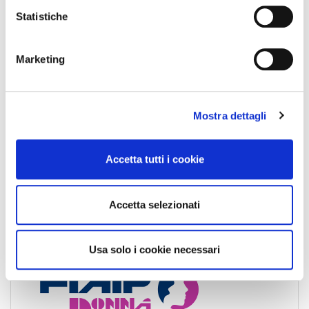
o
Statistiche
n
e
Marketing
d
e
l
Mostra dettagli
c
o
n
Accetta tutti i cookie
s
e
n
Accetta selezionati
s
o
Usa solo i cookie necessari