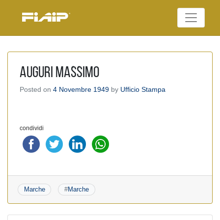
Skip
to
Federazione Italiana
content
FIAIP
Agenti Immobiliari
Professionali
auguri massimo
Posted on
4 Novembre 1949
by
Ufficio Stampa
condividi
Marche
#
Marche