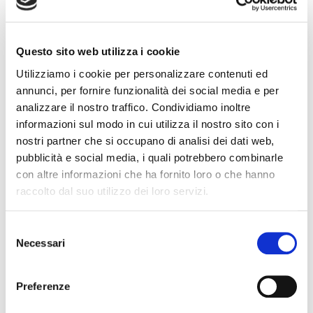
Collegio Provinciale
Questo sito web utilizza i cookie
Utilizziamo i cookie per personalizzare contenuti ed
annunci, per fornire funzionalità dei social media e per
analizzare il nostro traffico. Condividiamo inoltre
informazioni sul modo in cui utilizza il nostro sito con i
nostri partner che si occupano di analisi dei dati web,
pubblicità e social media, i quali potrebbero combinarle
con altre informazioni che ha fornito loro o che hanno
raccolto dal suo utilizzo dei loro servizi.
News
S
Esteri
Necessari
e
Formazione
l
News Esteri
e
Preferenze
News Nazionali
z
News Territoriali
i