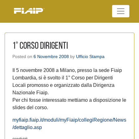
Skip
to
Federazione Italiana
content
FIAIP
Agenti Immobiliari
Professionali
1° CORSO DIRIGENTI
Posted on
6 Novembre 2008
by
Ufficio Stampa
Il 5 novembre 2008 a Milano, presso la sede Fiaip
Lombardia, si è svolto il 1° Corso per Dirigenti
Locali promosso e organizzato dalla Dirigenza
Nazionale Fiaip.
Per chi fosse interessato mettiamo a disposizione le
slides del corso.
myfiaip.fiaip.it/moduli/myFiaip/collegiRegione/News
/dettaglio.asp
condividi