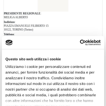
PRESIDENTE REGIONALE
:
MELIGA ALBERTO
Indirizzo
:
PIAZZA EMANUELE FILIBERTO 15
10122, TORINO (Torino)
Telefono
:
+39 011 4364560
Fax
:
+39 011 4319156
Email
:
segreteria@piemonte.fiaip.it
Questo sito web utilizza i cookie
Orario
:
Lun.-Ven.: 09.00/13.00
Utilizziamo i cookie per personalizzare contenuti ed
annunci, per fornire funzionalità dei social media e per
analizzare il nostro traffico. Condividiamo inoltre
informazioni sul modo in cui utilizza il nostro sito con i
nostri partner che si occupano di analisi dei dati web,
pubblicità e social media, i quali potrebbero combinarle
con altre informazioni che ha fornito loro o che hanno