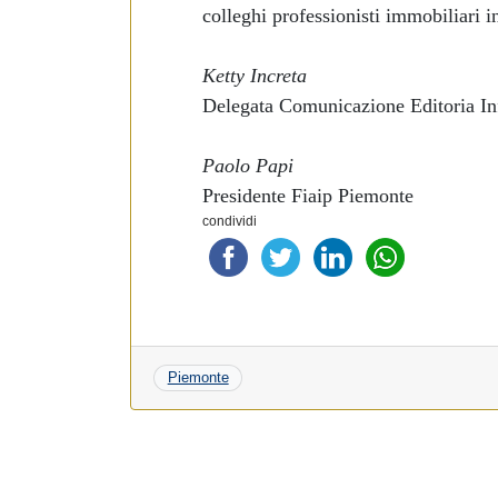
e
colleghi professionisti immobiliari i
d
e
Ketty Increta
l
Delegata Comunicazione Editoria In
c
o
Paolo Papi
n
s
Presidente Fiaip Piemonte
e
condividi
n
s
o
Piemonte