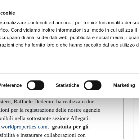
CHI SIAMO
SERVIZI
SETTORI OPERATIVI
RICERCA AGENTI
NEWS E 
 cookie
Immobiliari Professionali
rsonalizzare contenuti ed annunci, per fornire funzionalità dei so
ffico. Condividiamo inoltre informazioni sul modo in cui utilizza il 
 occupano di analisi dei dati web, pubblicità e social media, i qual
azioni che ha fornito loro o che hanno raccolto dal suo utilizzo d
TRUZIONI PER REGISTRARSI E
pa
Preferenze
Statistiche
Marketing
aforma web
www.worldproperties.com
, il Vice
Estero, Raffaele Dedemo, ha realizzato due
ioni per la registrazione delle nostre agenzie
nibili nella sottostante sezione Allegati.
worldproperties.com
,
gratuita per gli
sibilità e instaurare collaborazioni con