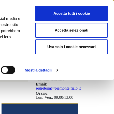
STAMPA
CONTATTI
MYFIAIP
Accetta tutti i cookie
cial media e
nostro sito
Accetta selezionati
i potrebbero
PRESIDENTE
ei loro
REGIONALE
:
MELIGA ALBERTO
Usa solo i cookie necessari
Indirizzo
:
PIAZZA EMANUELE
FILIBERTO 15
10122, TORINO (Torino)
Telefono
:
+39 011 4364560
Mostra dettagli
Fax
:
+39 011 4319156
Email
:
segreteria@piemonte.fiaip.it
Orario
:
Lun.-Ven.: 09.00/13.00