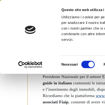
Skip
to
Questo sito web utilizza i
Federazione Italiana Agenti 
content
FIAIP
Utilizziamo i cookie per pe
per analizzare il nostro tra
con i nostri partner che si
combinarle con altre inform
WORLDPROPERTIES.COM – IS
servizi.
INSERIRE GLI ANNUNCI
Posted on
16 Marzo 2010
by
Ufficio Stam
S
Necessari
e
Per agevolare l’utilizzo della piatt
l
Presidente Nazionale per il settore 
e
guide in italiano
contenenti le istruz
z
e l’inserimento degli immobili, dispo
i
o
Ricordiamo che la piattaforma
www.
n
associati Fiaip
, consente di avere vi