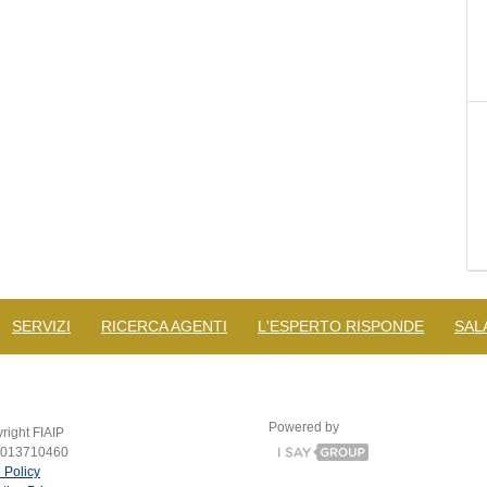
SERVIZI
RICERCA AGENTI
L'ESPERTO RISPONDE
SAL
Powered by
right FIAIP
2013710460
 Policy