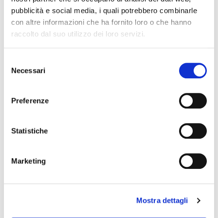
pubblicità e social media, i quali potrebbero combinarle
Collegio Regionale
con altre informazioni che ha fornito loro o che hanno
raccolto dal suo utilizzo dei loro servizi.
Collegio Provinciale
S
Necessari
e
l
e
Preferenze
z
i
o
Statistiche
n
e
Marketing
News
d
e
Esteri
l
Formazione
Mostra dettagli
c
News Esteri
o