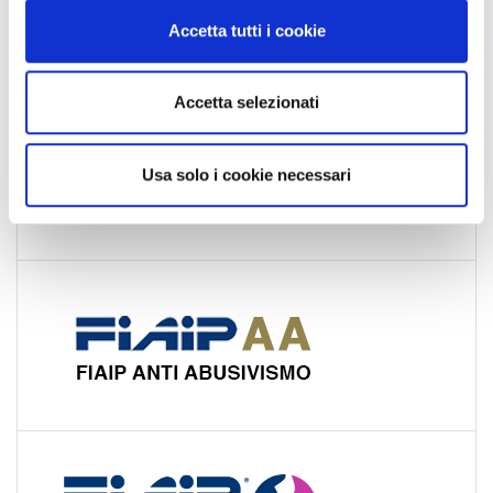
News Nazionali
n
Accetta tutti i cookie
s
News Territoriali
e
n
Accetta selezionati
s
o
Usa solo i cookie necessari