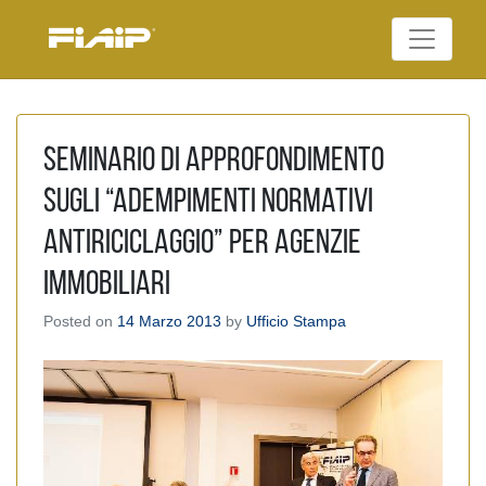
Skip
to
Federazione Italiana
content
FIAIP
Agenti Immobiliari
Professionali
Seminario di approfondimento
sugli “Adempimenti normativi
antiriciclaggio” per Agenzie
immobiliari
Posted on
14 Marzo 2013
by
Ufficio Stampa