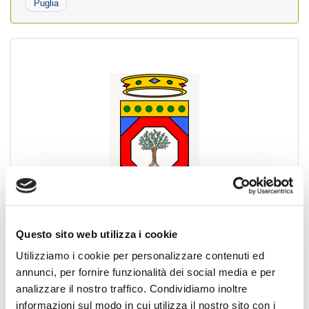
Puglia
PRESIDENTE REGIONALE
:
DI TOMA FRANCESCO
Indirizzo
:
PIAZZA DELLA REPUBBLICA, 26
Questo sito web utilizza i cookie
70125, TRANI (Barletta Andria Trani)
Utilizziamo i cookie per personalizzare contenuti ed
Telefono
:
+39 06 4523181
annunci, per fornire funzionalità dei social media e per
Fax
:
analizzare il nostro traffico. Condividiamo inoltre
Email
:
informazioni sul modo in cui utilizza il nostro sito con i
presidente@puglia.fiaip.it