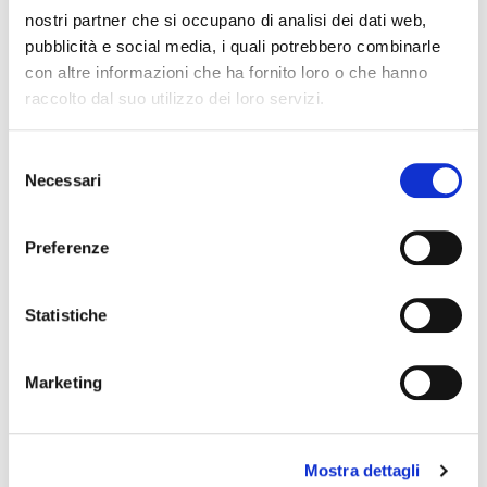
Orario
:
nostri partner che si occupano di analisi dei dati web,
Lun.-Ven.: 09.00/13.00-14.00/18.00
pubblicità e social media, i quali potrebbero combinarle
con altre informazioni che ha fornito loro o che hanno
raccolto dal suo utilizzo dei loro servizi.
S
Necessari
e
l
e
Preferenze
z
Cognome Associato
i
o
Statistiche
n
e
Nome Associato
Marketing
d
e
l
Codice Associato FIAP
Mostra dettagli
c