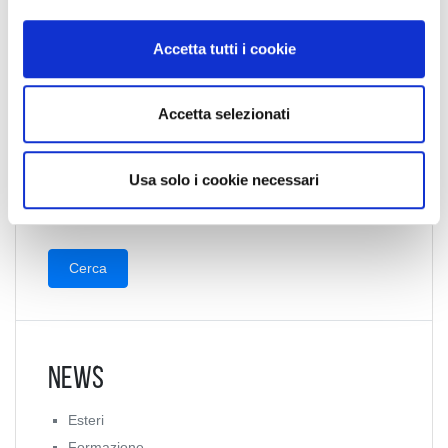
o
n
Accetta tutti i cookie
s
Collegio Regionale
e
n
Accetta selezionati
s
Collegio Provinciale
o
Usa solo i cookie necessari
News
Esteri
Formazione