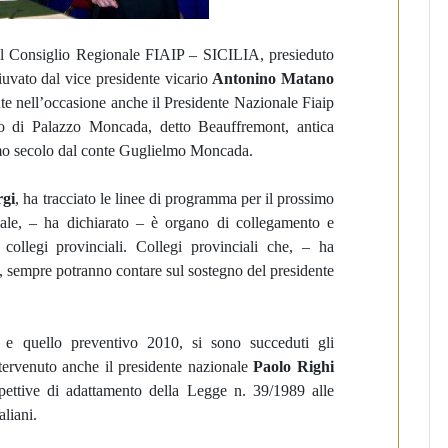
a il Consiglio Regionale FIAIP – SICILIA, presieduto
iuvato dal vice presidente vicario
Antonino Matano
nte nell’occasione anche il Presidente Nazionale Fiaip
lo di Palazzo Moncada, detto Beauffremont, antica
simo secolo dal conte Guglielmo Moncada.
rgi
, ha tracciato le linee di programma per il prossimo
ale, – ha dichiarato – è organo di collegamento e
 collegi provinciali. Collegi provinciali che, – ha
 sempre potranno contare sul sostegno del presidente
 e quello preventivo 2010, si sono succeduti gli
intervenuto anche il presidente nazionale
Paolo
Righi
spettive di adattamento della Legge n. 39/1989 alle
aliani.