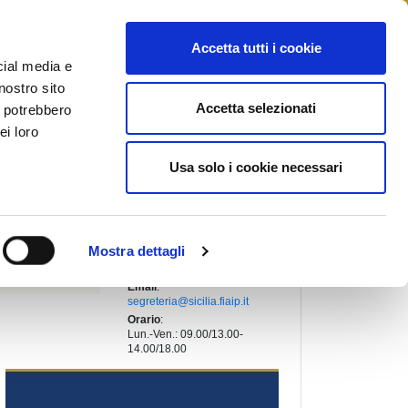
STAMPA
CONTATTI
MYFIAIP
Accetta tutti i cookie
cial media e
nostro sito
Accetta selezionati
i potrebbero
PRESIDENTE REGIONALE
:
ei loro
BARBAGALLO MARIA PIA
Indirizzo
:
Usa solo i cookie necessari
VIA XX SETTEMBRE,107
95040, MOTTA SANT'ANASTASIA
(Catania)
Telefono
:
+39 06 45231823
Mostra dettagli
Fax
:
+39 06 45231820
Email
:
segreteria@sicilia.fiaip.it
Orario
:
Lun.-Ven.: 09.00/13.00-
14.00/18.00