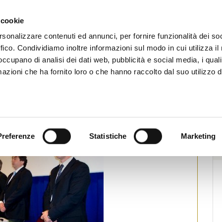
CHI SIAMO
SERVIZI
SETTORI OPERATIVI
RICERCA AGENTI
NEWS E 
 cookie
ti Immobiliari Professionali
rsonalizzare contenuti ed annunci, per fornire funzionalità dei so
ffico. Condividiamo inoltre informazioni sul modo in cui utilizza il 
 occupano di analisi dei dati web, pubblicità e social media, i qual
azioni che ha fornito loro o che hanno raccolto dal suo utilizzo d
ltanissetta
pa
Preferenze
Statistiche
Marketing