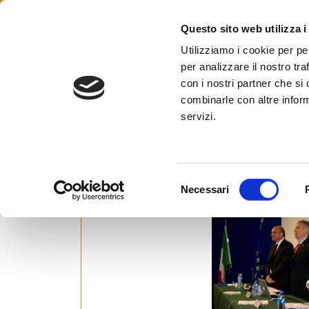
Skip
to
Questo sito web utilizza i
Federazione Italiana Agen
content
FIAIP
Utilizziamo i cookie per pe
per analizzare il nostro tra
con i nostri partner che si
combinarle con altre inform
Consiglio Regionale a Ca
servizi.
Posted on
31 Marzo 2010
by
Ufficio Stam
S
Necessari
e
l
e
z
i
o
n