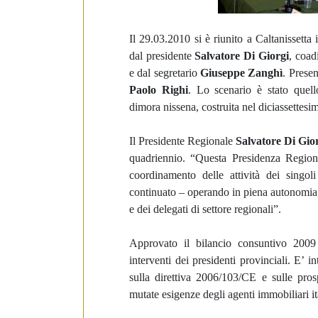
e
d
e
Il 29.03.2010 si è riunito a Caltanissett
l
dal presidente
Salvatore Di Giorgi
, coad
c
e dal segretario
Giuseppe Zanghì
. Prese
o
Paolo Righi
. Lo scenario è stato quel
n
dimora nissena, costruita nel diciassette
s
e
Il Presidente Regionale
Salvatore Di Gio
n
quadriennio. “Questa Presidenza Region
s
coordinamento delle attività dei singoli
o
continuato – operando in piena autonomia,
e dei delegati di settore regionali”.
Approvato il bilancio consuntivo 2009
interventi dei presidenti provinciali. E’ 
sulla direttiva 2006/103/CE e sulle pro
mutate esigenze degli agenti immobiliari it