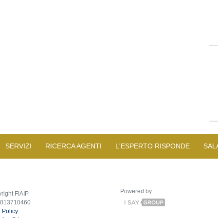
SERVIZI
RICERCA AGENTI
L'ESPERTO RISPONDE
SAL
Powered by
right FIAIP
2013710460
 Policy