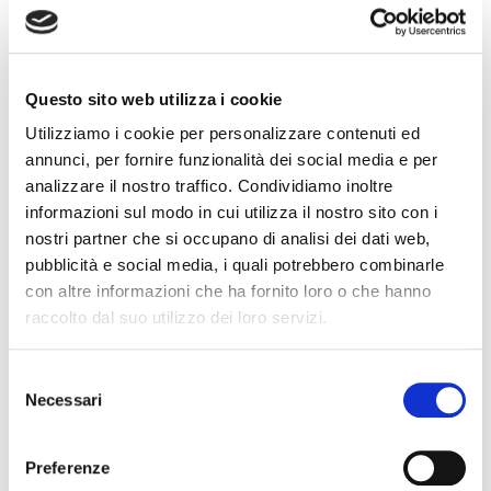
Collegio Regionale
Questo sito web utilizza i cookie
Collegio Provinciale
Utilizziamo i cookie per personalizzare contenuti ed
annunci, per fornire funzionalità dei social media e per
analizzare il nostro traffico. Condividiamo inoltre
informazioni sul modo in cui utilizza il nostro sito con i
nostri partner che si occupano di analisi dei dati web,
pubblicità e social media, i quali potrebbero combinarle
con altre informazioni che ha fornito loro o che hanno
raccolto dal suo utilizzo dei loro servizi.
News
S
Necessari
e
Esteri
l
Formazione
e
News Esteri
Preferenze
z