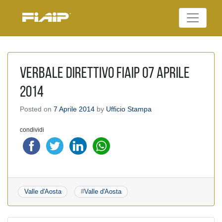
Skip
to
Federazione Italiana
content
FIAIP
Agenti Immobiliari
Professionali
Verbale Direttivo FIAIP 07 aprile
2014
Posted on
7 Aprile 2014
by
Ufficio Stampa
condividi
Valle d'Aosta
#
Valle d'Aosta