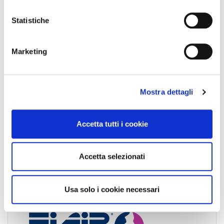
News Nazionali
i
News Territoriali
o
Statistiche
n
e
Marketing
d
e
l
Mostra dettagli
c
o
n
Accetta tutti i cookie
s
e
n
Accetta selezionati
s
o
Usa solo i cookie necessari