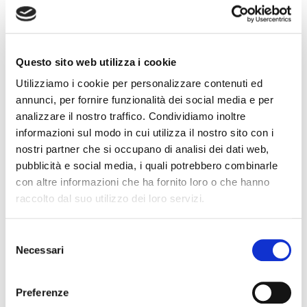
Collegio Regionale
Questo sito web utilizza i cookie
Collegio Provinciale
Utilizziamo i cookie per personalizzare contenuti ed
annunci, per fornire funzionalità dei social media e per
analizzare il nostro traffico. Condividiamo inoltre
informazioni sul modo in cui utilizza il nostro sito con i
nostri partner che si occupano di analisi dei dati web,
pubblicità e social media, i quali potrebbero combinarle
con altre informazioni che ha fornito loro o che hanno
raccolto dal suo utilizzo dei loro servizi.
News
S
Necessari
e
Esteri
l
Formazione
e
News Esteri
Preferenze
z