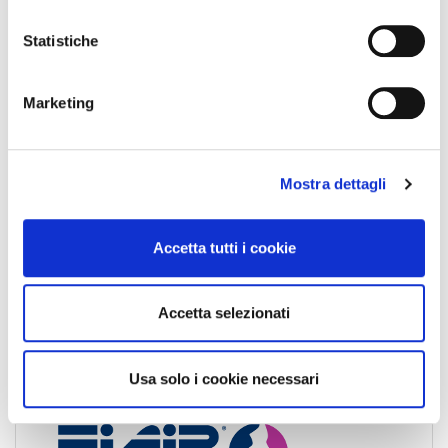
News Nazionali
i
News Territoriali
o
Statistiche
n
e
Marketing
d
e
l
Mostra dettagli
c
o
n
Accetta tutti i cookie
s
e
n
Accetta selezionati
s
o
Usa solo i cookie necessari