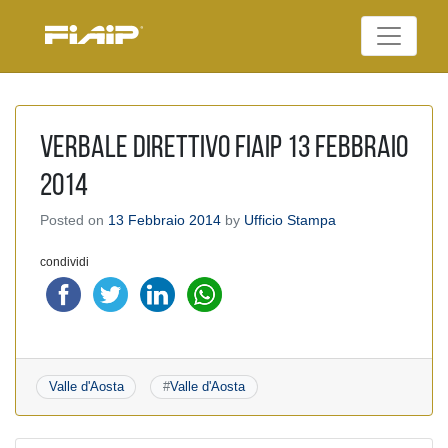
Skip
to
Federazione Italiana
content
FIAIP
Agenti Immobiliari
Professionali
Verbale Direttivo FIAIP 13 febbraio
2014
Posted on
13 Febbraio 2014
by
Ufficio Stampa
condividi
Valle d'Aosta
#
Valle d'Aosta