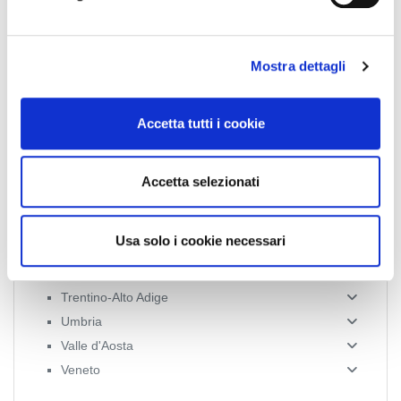
d
Emilia Romagna
e
Friuli-Venezia Giulia
l
Lazio
Mostra dettagli
c
Liguria
o
Lombardia
n
Accetta tutti i cookie
Marche
s
Molise
e
n
Piemonte
Accetta selezionati
s
Puglia
o
Sardegna
Usa solo i cookie necessari
Sicilia
Toscana
Trentino-Alto Adige
Umbria
Valle d'Aosta
Veneto