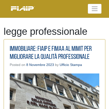
Skip
to
Federazione Italiana
content
FIAIP
Agenti Immobiliari
Professionali
legge professionale
Immobiliare: Fiaip e Fimaa al Mimit per
migliorare la qualità professionale
Posted on
8 Novembre 2023
by
Ufficio Stampa