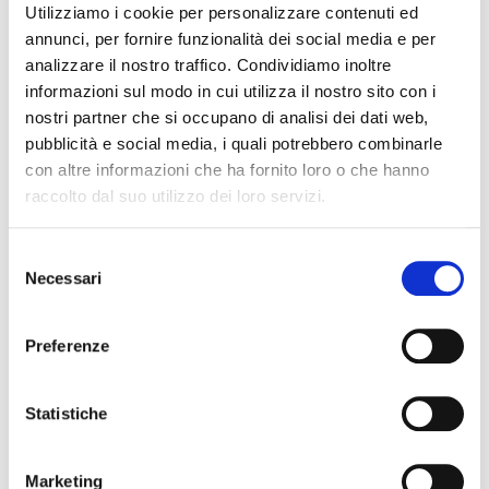
Utilizziamo i cookie per personalizzare contenuti ed
annunci, per fornire funzionalità dei social media e per
analizzare il nostro traffico. Condividiamo inoltre
Collegio Provinciale
informazioni sul modo in cui utilizza il nostro sito con i
nostri partner che si occupano di analisi dei dati web,
pubblicità e social media, i quali potrebbero combinarle
con altre informazioni che ha fornito loro o che hanno
raccolto dal suo utilizzo dei loro servizi.
S
Necessari
e
l
News Territoriali
e
Preferenze
z
Abruzzo
i
Basilicata
o
Statistiche
Calabria
n
e
Campania
Marketing