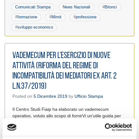
Comunicati Stampa
News Nazionali
#
Bitonci
#
formazione
#
Mimit
#
professione
#
sviluppo economico
Vademecum per l’esercizio di nuove
attività (Riforma del regime di
incompatibilità dei mediatori ex art. 2
L.n.37/2019)
Posted on
5 Dicembre 2019
by
Ufficio Stampa
Il Centro Studi Fiaip ha elaborato un vademecum
operativo, voluto allo scopo di fornirVi un’utile guida per
valutare l’opportunità di avviare una delle diverse attività
professionali oggi consentite dalla modifica del regime di
incompatibilità (art 5, comma 3, L.n.39/1989 come