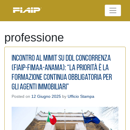
Skip
to
Federazione Italiana
content
FIAIP
Agenti Immobiliari
Professionali
professione
Incontro al MIMIT su Ddl Concorrenza
(Fiaip-Fimaa-Anama): “La priorità è la
formazione continua obbligatoria per
gli agenti immobiliari”
Posted on
12 Giugno 2025
by
Ufficio Stampa