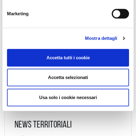
n
Codice Associato FIAP
e
Marketing
d
e
Collegio Regionale
l
Mostra dettagli
c
o
n
Collegio Provinciale
Accetta tutti i cookie
s
e
n
Accetta selezionati
s
o
Usa solo i cookie necessari
News Territoriali