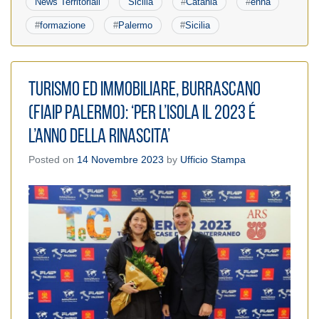
News Territoriali
Sicilia
#
Catania
#
enna
#
formazione
#
Palermo
#
Sicilia
Turismo ed Immobiliare, Burrascano
(Fiaip Palermo): ‘Per l’Isola il 2023 é
l’anno della rinascita’
Posted on
14 Novembre 2023
by
Ufficio Stampa