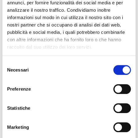
annunci, per fornire funzionalità dei social media e per
analizzare il nostro traffico. Condividiamo inoltre
informazioni sul modo in cui utilizza il nostro sito con i
nostri partner che si occupano di analisi dei dati web,
pubblicità e social media, i quali potrebbero combinarle
con altre informazioni che ha fornito loro o che hanno
raccolto dal suo utilizzo dei loro servizi.
S
Necessari
e
l
e
Preferenze
z
i
o
Statistiche
n
e
Marketing
d
e