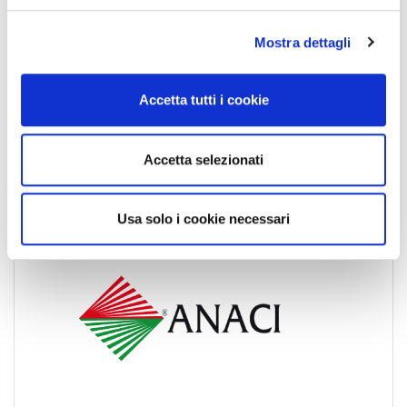
l
Mostra dettagli
c
o
n
Accetta tutti i cookie
s
e
n
Accetta selezionati
s
o
Usa solo i cookie necessari