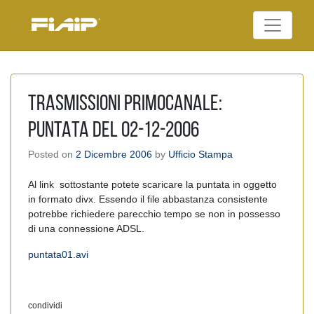
Skip
to
Federazione Italiana
content
FIAIP
Agenti Immobiliari
Professionali
TRASMISSIONI PRIMOCANALE:
PUNTATA DEL 02-12-2006
Posted on
2 Dicembre 2006
by
Ufficio Stampa
Al link sottostante potete scaricare la puntata in oggetto
in formato divx. Essendo il file abbastanza consistente
potrebbe richiedere parecchio tempo se non in possesso
di una connessione ADSL.
puntata01.avi
condividi