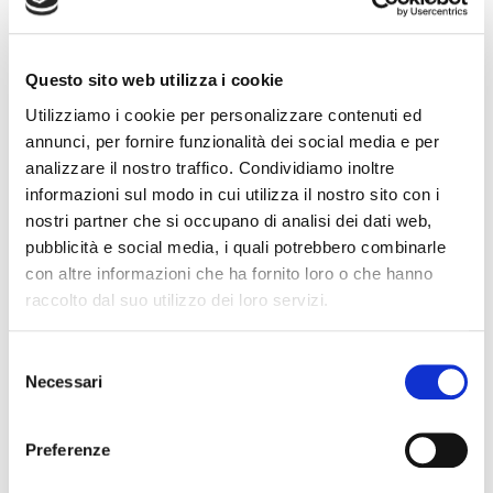
[…]
Leggi tutto
Questo sito web utilizza i cookie
Utilizziamo i cookie per personalizzare contenuti ed
annunci, per fornire funzionalità dei social media e per
Bergamo
#
Bergamo
analizzare il nostro traffico. Condividiamo inoltre
informazioni sul modo in cui utilizza il nostro sito con i
nostri partner che si occupano di analisi dei dati web,
pubblicità e social media, i quali potrebbero combinarle
RASSEGNA STAMPA: LETTERA A L’ECO DI
con altre informazioni che ha fornito loro o che hanno
BERGAMO
raccolto dal suo utilizzo dei loro servizi.
Posted on
2 Settembre 2008
by
Ufficio Stampa
S
In allegato la lettera pubblicata su L’Eco di Bergamo del
Necessari
e
2/09/08, con il bilancio di un anno dallo scoppio della "crisi
l
subprime", e il lancio dei progetti FIAIP SOS MUTUI e
e
Preferenze
FIAIP NETWORK.
z
i