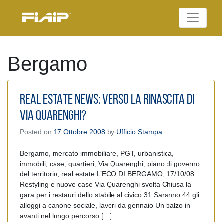
Skip
to
Federazione Italiana
content
FIAIP
Agenti Immobiliari
Professionali
Bergamo
REAL ESTATE NEWS: VERSO LA RINASCITA DI
VIA QUARENGHI?
Posted on
17 Ottobre 2008
by
Ufficio Stampa
Bergamo, mercato immobiliare, PGT, urbanistica,
immobili, case, quartieri, Via Quarenghi, piano di governo
del territorio, real estate L’ECO DI BERGAMO, 17/10/08
Restyling e nuove case Via Quarenghi svolta Chiusa la
gara per i restauri dello stabile al civico 31 Saranno 44 gli
alloggi a canone sociale, lavori da gennaio Un balzo in
avanti nel lungo percorso […]