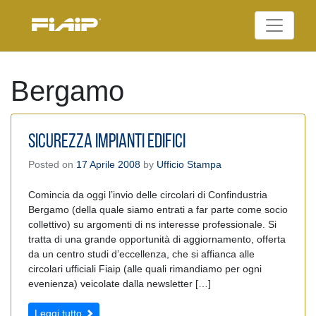
Skip
to
Federazione Italiana
content
FIAIP
Agenti Immobiliari
Professionali
Bergamo
SICUREZZA IMPIANTI EDIFICI
Posted on
17 Aprile 2008
by
Ufficio Stampa
Comincia da oggi l’invio delle circolari di Confindustria
Bergamo (della quale siamo entrati a far parte come socio
collettivo) su argomenti di ns interesse professionale. Si
tratta di una grande opportunità di aggiornamento, offerta
da un centro studi d’eccellenza, che si affianca alle
circolari ufficiali Fiaip (alle quali rimandiamo per ogni
evenienza) veicolate dalla newsletter […]
Leggi tutto