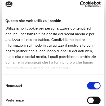
Leggi tutto
Questo sito web utilizza i cookie
Bergamo
#
Bergamo
Utilizziamo i cookie per personalizzare contenuti ed
annunci, per fornire funzionalità dei social media e per
analizzare il nostro traffico. Condividiamo inoltre
CORSO GRATUITO WEBMARKETING PER
informazioni sul modo in cui utilizza il nostro sito con i
AGENZIE IMMOBILIARI
nostri partner che si occupano di analisi dei dati web,
pubblicità e social media, i quali potrebbero combinarle
Posted on
12 Marzo 2008
by
Ufficio Stampa
con altre informazioni che ha fornito loro o che hanno
raccolto dal suo utilizzo dei loro servizi.
Ho il piacere di comunicarvi che il Servizio formazione
permanente Fiaip Bergamo, con il ns partner formativo
Ikonos, ha vinto un bando di concorso Fondo sociale
S
europeo relativo ad un corso di web marketing
Necessari
e
immobiliare. L’argomento è una novità assoluta nel
l
panorama nazionale della formazione federativa, e parte
e
dall’esigenza di ottimizzare la presenza delle agenzie
Preferenze
z
immobiliari […]