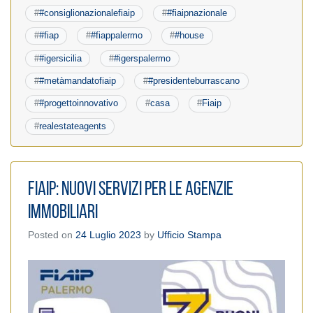
#
#consiglionazionalefiaip
#
#fiaipnazionale
#
#fiap
#
#fiappalermo
#
#house
#
#igersicilia
#
#igerspalermo
#
#metàmandatofiaip
#
#presidenteburrascano
#
#progettoinnovativo
#
casa
#
Fiaip
#
realestateagents
Fiaip: Nuovi servizi per le agenzie
immobiliari
Posted on
24 Luglio 2023
by
Ufficio Stampa