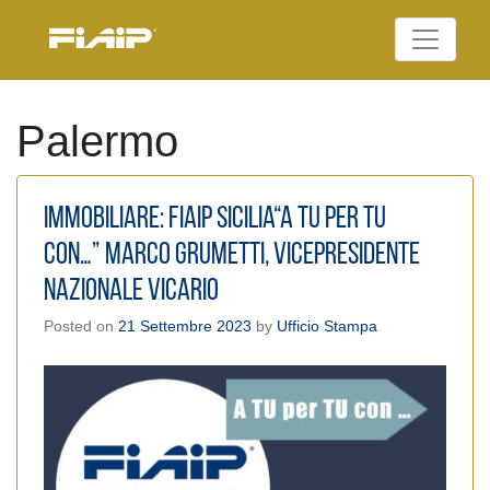
Skip
to
Federazione Italiana
content
FIAIP
Agenti Immobiliari
Professionali
Palermo
Immobiliare: Fiaip Sicilia“A tu per tu
con…” Marco Grumetti, Vicepresidente
Nazionale vicario
Posted on
21 Settembre 2023
by
Ufficio Stampa