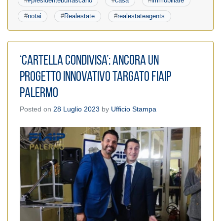
#
#presidenteburrascano
#
casa
#
immobiliare
#
notai
#
Realestate
#
realestateagents
‘Cartella Condivisa’: Ancora un
progetto innovativo targato Fiaip
Palermo
Posted on
28 Luglio 2023
by
Ufficio Stampa