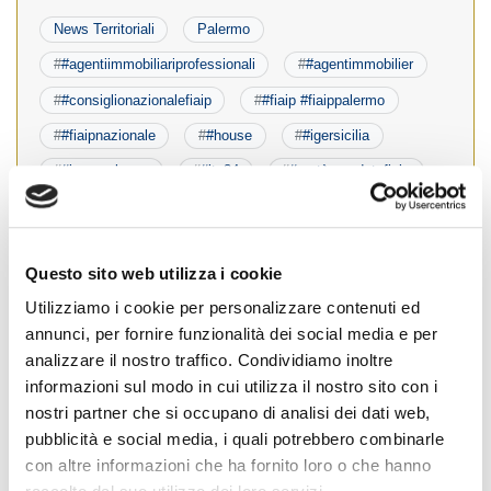
News Territoriali
Palermo
#
#agentiimmobiliariprofessionali
#
#agentimmobilier
#
#consiglionazionalefiaip
#
#fiaip #fiaippalermo
#
#fiaipnazionale
#
#house
#
#igersicilia
#
#igerspalermo
#
#ita84
#
#metàmandatofiaip
#
#nazionalecalcionotarile
#
#notaipalermo
#
#presidenteburrascano
#
casa
#
immobiliare
Questo sito web utilizza i cookie
#
notai
#
Realestate
#
realestateagents
Utilizziamo i cookie per personalizzare contenuti ed
annunci, per fornire funzionalità dei social media e per
analizzare il nostro traffico. Condividiamo inoltre
Nazionale italiana di calcio notarile
informazioni sul modo in cui utilizza il nostro sito con i
campione del mondo con quattro notai di
nostri partner che si occupano di analisi dei dati web,
pubblicità e social media, i quali potrebbero combinarle
Palermo
con altre informazioni che ha fornito loro o che hanno
Posted on
4 Agosto 2023
by
Ufficio Stampa