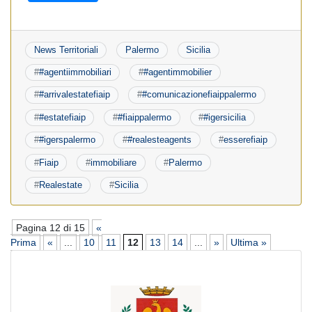
News Territoriali
Palermo
Sicilia
#
#agentiimmobiliari
#
#agentimmobilier
#
#arrivalestatefiaip
#
#comunicazionefiaippalermo
#
#estatefiaip
#
#fiaippalermo
#
#igersicilia
#
#igerspalermo
#
#realesteagents
#
esserefiaip
#
Fiaip
#
immobiliare
#
Palermo
#
Realestate
#
Sicilia
Pagina 12 di 15
«
Prima
«
...
10
11
12
13
14
...
»
Ultima »