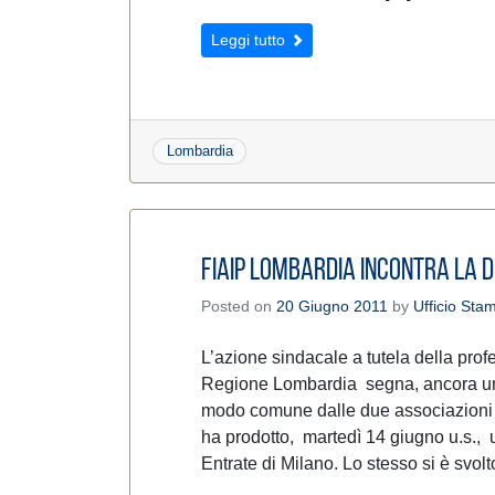
e
d
Leggi tutto
e
l
c
o
Lombardia
n
s
e
n
Fiaip Lombardia incontra la 
s
o
Posted on
20 Giugno 2011
by
Ufficio Sta
L’azione sindacale a tutela della prof
Regione Lombardia segna, ancora una 
modo comune dalle due associazioni d
ha prodotto, martedì 14 giugno u.s., 
Entrate di Milano. Lo stesso si è svolt