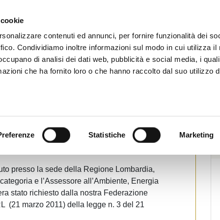
CHI SIAMO
SERVIZI
SETTORI OPERATIVI
RICERCA AGENTI
NEWS E 
 cookie
ti Immobiliari Professionali
rsonalizzare contenuti ed annunci, per fornire funzionalità dei so
ffico. Condividiamo inoltre informazioni sul modo in cui utilizza il 
 occupano di analisi dei dati web, pubblicità e social media, i qual
azioni che ha fornito loro o che hanno raccolto dal suo utilizzo d
ombardia
ssessore regionale Marcello Raimondi
Preferenze
Statistiche
Marketing
pa
tenuto presso la sede della Regione Lombardia,
di categoria e l’Assessore all’Ambiente, Energia
ra stato richiesto dalla nostra Federazione
L (21 marzo 2011) della legge n. 3 del 21