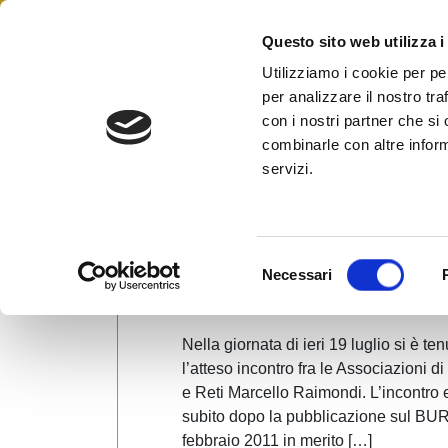
Skip
to
Questo sito web utilizza i
Federazione Italiana Agen
content
FIAIP
Utilizziamo i cookie per pe
per analizzare il nostro tra
con i nostri partner che si
combinarle con altre inform
News
servizi.
L
Fiaip Lombardia incontra l’a
S
Necessari
e
Posted on
21 Luglio 2011
by
Ufficio Stam
l
e
Nella giornata di ieri 19 luglio si è 
z
l’atteso incontro fra le Associazioni 
i
e Reti Marcello Raimondi. L’incontro e
o
subito dopo la pubblicazione sul BUR
n
febbraio 2011 in merito […]