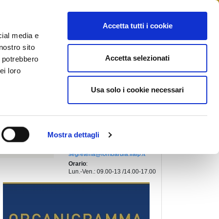
STAMPA
CONTATTI
MYFIAIP
Accetta tutti i cookie
cial media e
nostro sito
Accetta selezionati
i potrebbero
PRESIDENTE REGIONALE
:
ei loro
SIMIONI LUCA
Indirizzo
:
Usa solo i cookie necessari
VIA FABIO FILZI, 2
20124, MILANO (Milano)
Telefono
:
+39 02 45409378
Fax
:
Mostra dettagli
+39 02 45409378
Email
:
segreteria@lombardia.fiaip.it
Orario
:
Lun.-Ven.: 09.00-13 /14.00-17.00